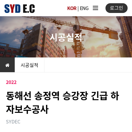
로그인
KOR
|
ENG
시공실적
시공실적
2022
동해선 송정역 승강장 긴급 하
자보수공사
SYDEC