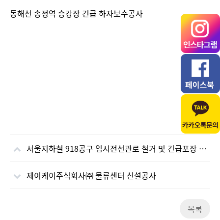
본문
동해선 송정역 승강장 긴급 하자보수공사
서울지하철 918공구 임시전선관로 철거 및 긴급포장 공사
제이케이주식회사㈜ 물류센터 신설공사
목록