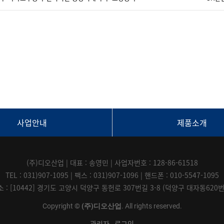
사업안내
제품소개
(주)디오산업 | 대표 : 송영민 | 사업자번호 : 128-86-61518
TEL : 031)907-1095 | 팩스 : 031)907-1096 | 핸드폰 : 010-5547-1095
 : [10442] 경기도 고양시 덕양구 동헌로 307번길 3-8 (덕양구 대자동620
Copyright ©
(주)디오산업
. All rights reserved.
관리자
로그인