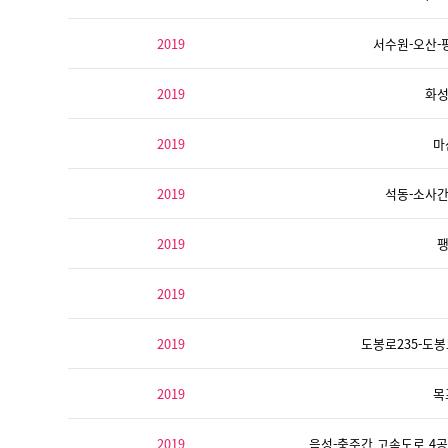
2019
서수원-오산-
2019
화성
2019
마
2019
석동-소사간
2019
팽
2019
2019
도봉로235-도봉
2019
목
2019
음성-충주간 고속도로 4