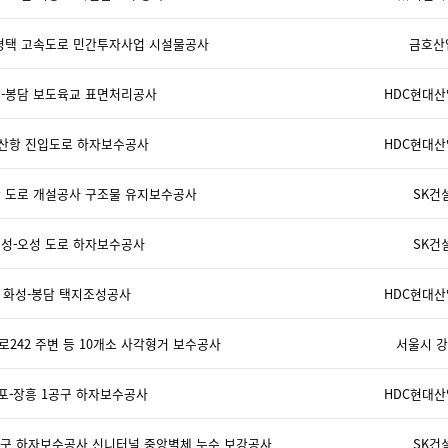
평택 고속도로 민간투자사업 시설물공사
금호산
-봉담 보도육교 표면처리공사
HDC현대
산항 진입도로 하자보수공사
HDC현대
 도로 개설공사 구조물 유지보수공사
SK건
성-오성 도로 하자보수공사
SK건
화성-봉담 택지조성공사
HDC현대
로242 주변 등 10개소 사각형거 보수공사
서울시 
포-장흥 1공구 하자보수공사
HDC현대
공구 하자보수공사 신니터널 중앙벽체 누수 보강공사
SK건