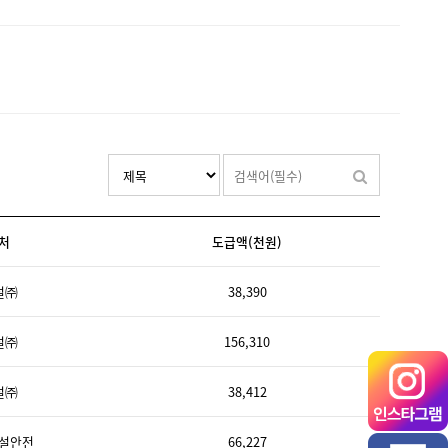
처
도급액(천원)
설㈜
38,390
설㈜
156,310
설㈜
38,412
설안전
66,227