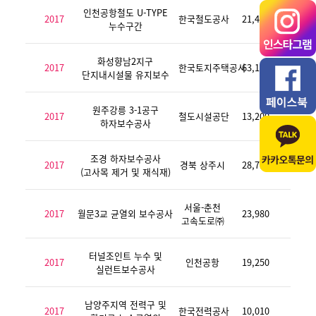
인천공항철도 U-TYPE
2017
한국철도공사
21,450
누수구간
화성향남2지구
2017
한국토지주택공사
63,140
단지내시설물 유지보수
원주강릉 3-1공구
2017
철도시설공단
13,200
하자보수공사
조경 하자보수공사
2017
경북 상주시
28,710
(고사목 제거 및 재식재)
서울-춘천
2017
월문3교 균열외 보수공사
23,980
고속도로㈜
터널조인트 누수 및
2017
인천공항
19,250
실런트보수공사
남양주지역 전력구 및
2017
한국전력공사
10,010