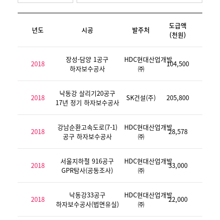
도급액
년도
시공
발주처
(천원)
장성-담양 1공구
HDC현대산업개발
2018
104,500
하자보수공사
㈜
낙동강 살리기20공구
2018
SK건설(주)
205,800
17년 정기 하자보수공사
강남순환고속도로(7-1)
HDC현대산업개발
2018
28,578
공구 하자보수공사
㈜
서울지하철 916공구
HDC현대산업개발
2018
33,000
GPR탐사(공동조사)
㈜
낙동강33공구
HDC현대산업개발
2018
22,000
하자보수공사(법면유실)
㈜