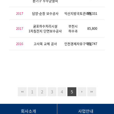
환기구 누수균열외
2017
담양-순창 보수공사
익산지방국토관리청
89,331
굴포하수처리시설
부천시
2017
85,800
1차침전지 단면보수공사
하수과
2016
고사목 교체 공사
인천경제자유구역청
21,747
1
2
3
4
5
회사소개
사업안내